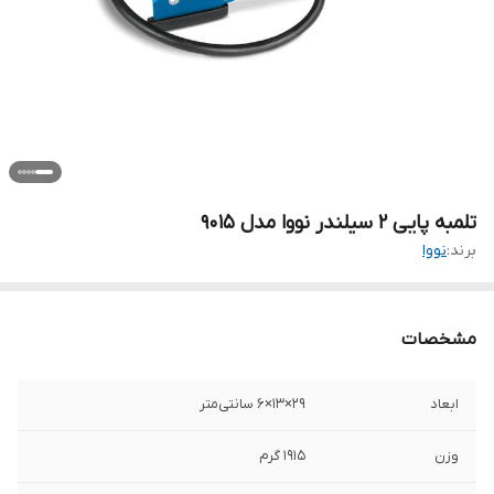
تلمبه پایی 2 سیلندر نووا مدل 9015
برند:
نووا
مشخصات
ابعاد
29×13×6 سانتی‌متر
وزن
1915 گرم