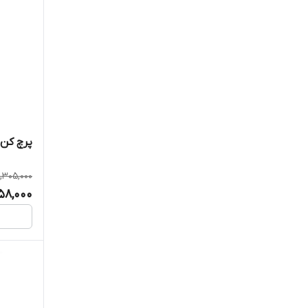
پرچ کن نوو
1,305,000
058,000