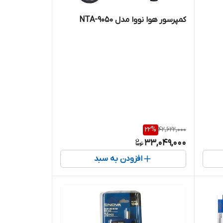
کمپرسور هوا نووا مدل NTA-9050
22
%
42,622,000
33,049,000
افزودن به سبد