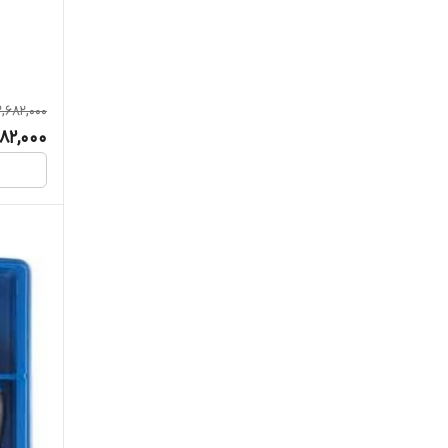
,682,000
982,000