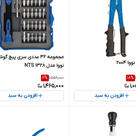
مجموعه 32 عددی سری پیچ گو
ا ۲۰۰۴
نووا مدل NTS 1328
6
%
1,559,000
18
%
1,465,000
1,
افزودن به سبد
افزودن به سبد