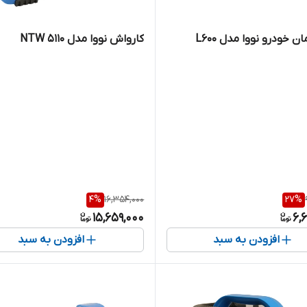
ن خودرو نووا مدل L600
کارواش نووا مدل NTW 5110
4
%
16,354,000
27
%
15,659,000
6,
افزودن به سبد
افزودن به سبد