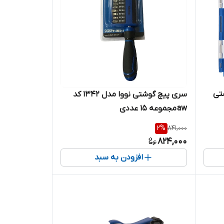
شتی
سری پیچ گوشتی نووا مدل 1342 کد
aw مجموعه 15 عددی
2
%
841,000
824,000
افزودن به سبد