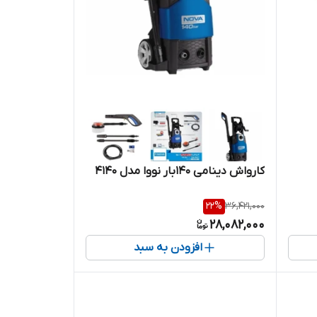
کارواش دینامی ۱۴۰بار نووا مدل ۴۱۴۰
22
%
36,421,000
28,082,000
افزودن به سبد