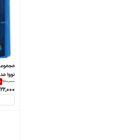
نووا مدل۳۴
%
960,000
22,000