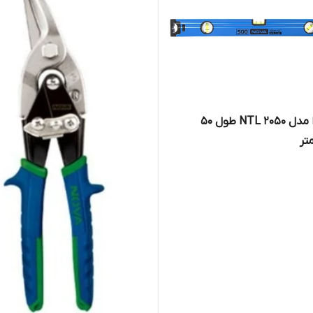
تراز نووا مدل NTL 2050 طول 50
تر