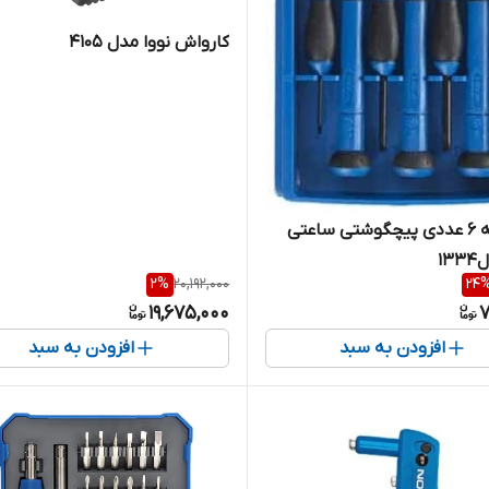
کارواش نووا مدل 4105
مجموعه ۶ عددی پیچگوشتی ساعتی
۱۳
2
%
20,192,000
24
19,675,000
7
افزودن به سبد
افزودن به سبد