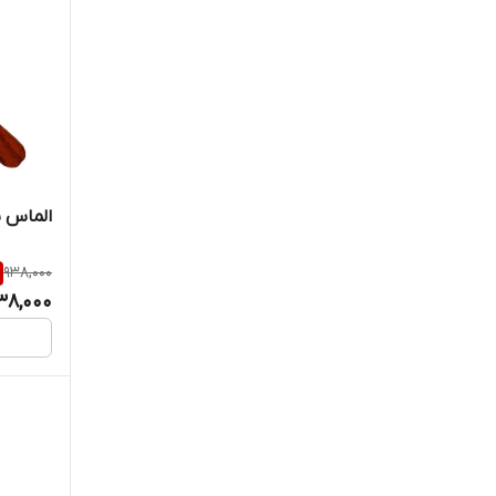
تراز بنایی
جرثقیل دستی
چکش مهندسی
سه پایه تراز لیزری
الماس ش
مینی فرز آهنگری
938,000
38,000
ورزش و سفر
وسایل نقلیه و لوازم یدکی
دریل ستونی