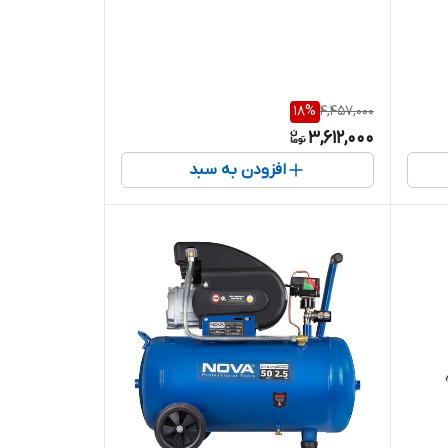
18
%
4,457,000
3,612,000
افزودن به سبد