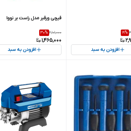
قیچی ورقبر مدل راست بر نووا
30
%
2,101,000
19
%
3
1,465,000
2,
افزودن به سبد
افزودن به سبد