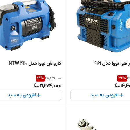
هوا نووا مدل 9161
کارواش نووا مدل NTW 4110
24
%
28,251,000
32
%
2
21,274,000
14,4
افزودن به سبد
افزودن به سبد