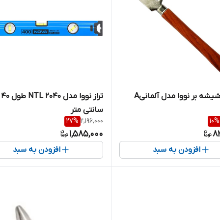
یشه بر نووا مدل آلمانیA
تراز نووا مدل NTL 2040 طول 40
سانتی متر
27
%
2,196,000
10
%
1,585,000
8
افزودن به سبد
افزودن به سبد