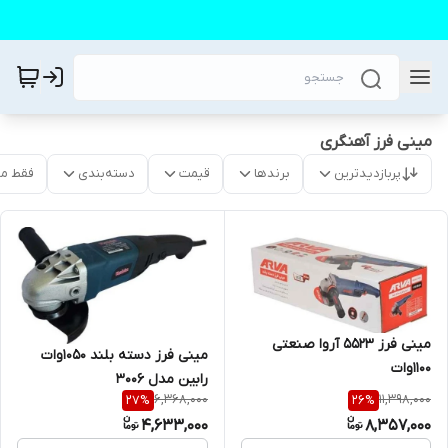
مینی فرز آهنگری
پربازدیدترین
برندها
قیمت
دسته‌بندی
فقط م
مینی فرز ۵۵۲۳ آروا صنعتی
مینی فرز دسته بلند ۱۰۵۰وات
۱۱۰۰وات
رابین مدل ۳۰۰۶
6,368,000
11,398,000
27
%
26
%
4,633,000
8,357,000