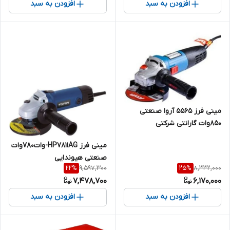
افزودن به سبد
افزودن به سبد
مینی فرز ۵۵۶۵ آروا صنعتی
۸۵۰وات گارانتی شرکتی
مینی فرز HP7811AG-وات۷۸۰وات
صنعتی هیوندایی
9,597,300
8,332,000
22
%
25
%
7,478,700
6,170,000
افزودن به سبد
افزودن به سبد