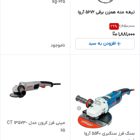
625-sg
تیغه مته همزن برقی ۵۶۷۲ آروا
2,650,000
29
%
1,881,000
افزودن به سبد
ناموجود
مینی فرز کرون مدل CT 13573-
115
سنگ فرز سنگبری ۵۵۴۰ آروا