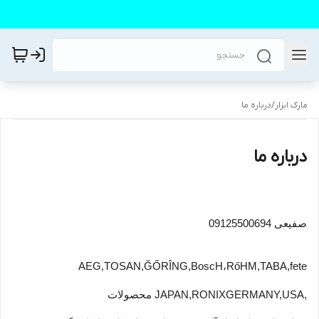
مارک ابزار
/
درباره ما
درباره ما
صفیعی 09125500694
AEG,TOSAN
،ĞŐRÎNG,BoscH,
RőHM,TABA,fete
,GERMANY,USA
JAPAN,RONIX محصولات