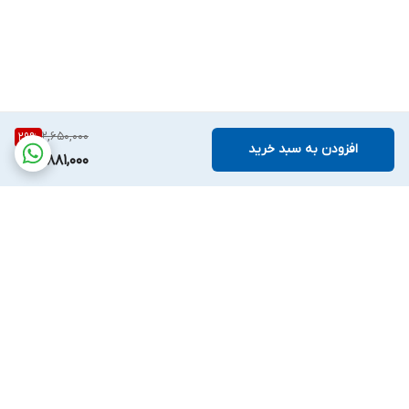
2,650,000
29
%
افزودن به سبد خرید
1,881,000
برگشت به بالا