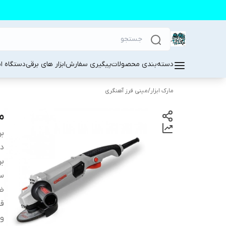
دسته‌بندی محصولات
پیگیری سفارش
ابزار های برقی
دستگاه ا
مارک ابزار
/
مینی فرز آهنگری
می
بر
دس
بر
سر
ض
ق
و