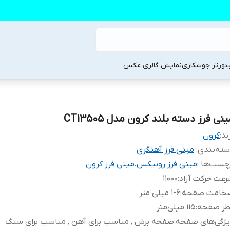
ینورتر جوشکاری
نمایش گالری عکس
نی فرز دسته بلند کرون مدل CT13505
ند:
کرون
ته‌بندی
:
مینی فرز آهنگری
چسب‌ها :
مینی فرز رونیکس
،
مینی فرز کرون
عت حرکت آزاد
:
11000
خامت صفحه
:
1-6 میلی متر
طر صفحه
:
115 میلی‌متر
یژگی‌های صفحه
:
صفحه برش , مناسب برای آهن , مناسب برای سنگ