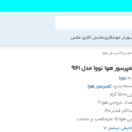
ینورتر جوشکاری
نمایش گالری عکس
 خودرو
/
کمپرسور هوا
پرسور هوا نووا مدل 9161
ند:
نووا
ته‌بندی
:
کمپرسور هوا
زن
:
1500 گرم
داد خروجی هوا
:
2
اکثر فشار
:
160
ی هوا
:
15 مترمکعب بر ساعت
اوری کمپرسور
:
تک سیلندر
مایش بیشتر