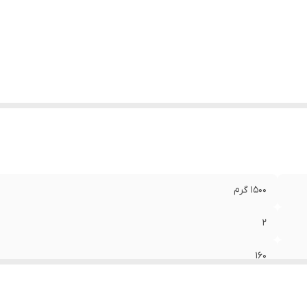
تاژ
:
220 ولت
ژگی‌های کمپرسور هوا
:
شلنگ
عاد
:
40x50x35 سانتی‌متر
1500 گرم
2
160
15 مترمکعب بر ساعت