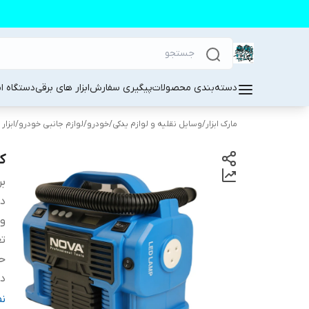
دسته‌بندی محصولات
پیگیری سفارش
ابزار های برقی
دستگاه ا
مارک ابزار
/
وسایل نقلیه و لوازم یدکی
/
خودرو
/
لوازم جانبی خودرو
/
ابزار
کم
بر
دس
و
تع
حد
دب
فن
ن