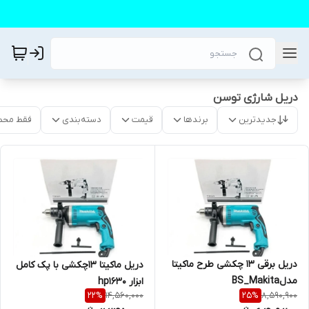
دریل شارژی توسن
جدیدترین
برندها
قیمت
دسته‌بندی
فقط محص
دریل برقی ۱۳ چکشی طرح ماکیتا
دریل ماکیتا 13چکشی با پک کامل
مدلBS_Makita
ابزار hp1630
14,560,000
8,590,900
22
%
25
%