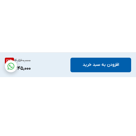
14,560,000
22
%
افزودن به سبد خرید
11,245,000
برگشت به بالا