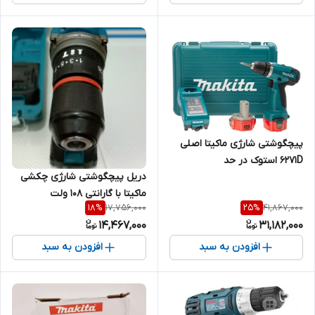
پیچگوشتی شارژی ماکیتا اصلی
6271D استوک در حد
دریل پیچگوشتی شارژی چکشی
ماکیتا با گارانتی ۱۰۸ ولت
17,756,000
41,867,000
18
%
25
%
14,467,000
31,182,000
افزودن به سبد
افزودن به سبد