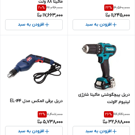
ماکیتا ۸۸ ولت
22,096,000
14,560,000
20
%
22
%
17,663,000
11,245,000
افزودن به سبد
افزودن به سبد
دریل پیچگوشتی ماکیتا شارژی
دریل برقی المکس مدل EL-144
لیتیوم ۱۲ولت
7,407,000
44,441,000
22
%
26
%
5,738,000
32,688,000
افزودن به سبد
افزودن به سبد