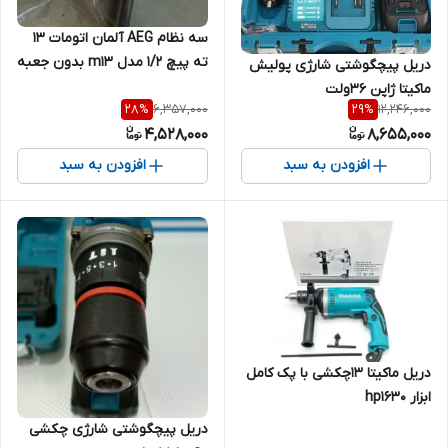
سه نظام AEG آلمان اتومات ۱۳
ته پیچ ۱/۲ مدل m13 بدون جعبه
دریل پیچگوشتی شارژی پولیش
ماکیتا ژاپن ۳۶ولت
6,357,000
12,246,000
28
%
29
%
4,528,000
8,655,000
افزودن به سبد
افزودن به سبد
دریل ماکیتا 13چکشی با پک کامل
ابزار hp1630
دریل پیچگوشتی شارژی چکشی