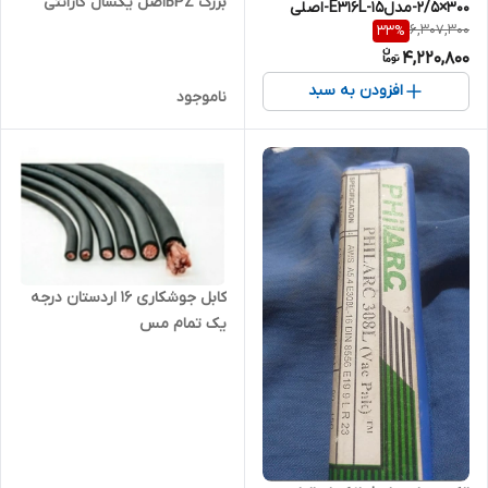
بزرگ BPZاصل یکسال گارانتی
300×۲/۵-مدلE316L-15-اصلی
شرکتی
6,307,300
33
%
4,220,800
افزودن به سبد
ناموجود
کابل جوشکاری ۱۶ اردستان درجه
یک تمام مس