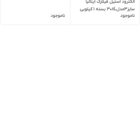
الکترود استیل فیلارک ایتالیا
سایز۳مدل۳۰۸L بسته ۱ کیلویی
ناموجود
ناموجود