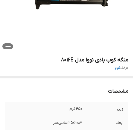
منگه کوب بادی نووا مدل 8016E
برند:
نووا
مشخصات
وزن
450 گرم
ابعاد
25x20x7 سانتی‌متر