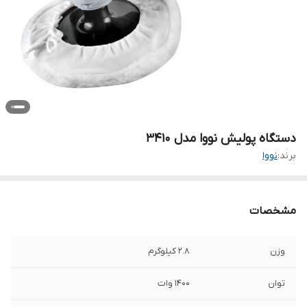
دستگاه پولیش نووا مدل 3410
برند:
نووا
مشخصات
وزن
2.8 کیلوگرم
توان
1400 وات