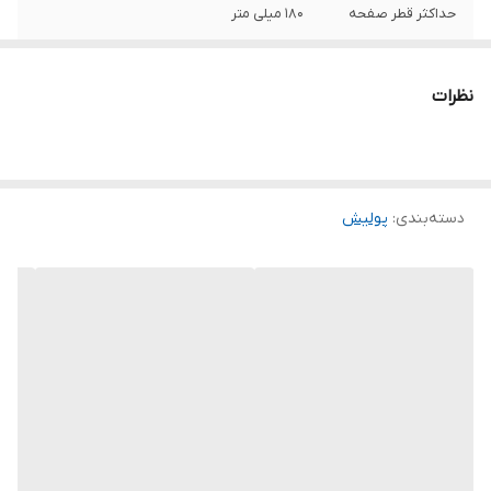
حداکثر قطر صفحه
180 میلی متر
سرعت حرکت آزاد
1000-3300 دور در دقیقه
نظرات
ویژگی‌های پولیش
پولیش پوست بره , تامین انرژی با برق , قابلیت
کنترل سرعت , قفل تعویض صفحه
اقلام همراه
دسته نگه دارنده D شکل صفحه پولیش
کلاهک پشمی ذغال
دسته‌بندی
:
پولیش
ابعاد
46x18x12 سانتی‌متر