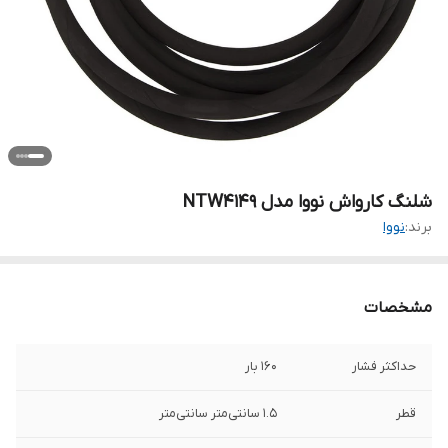
شلنگ کارواش نووا مدل NTW4149
برند:
نووا
مشخصات
حداکثر فشار
160 بار
قطر
1.5 سانتی‌متر سانتی‌متر