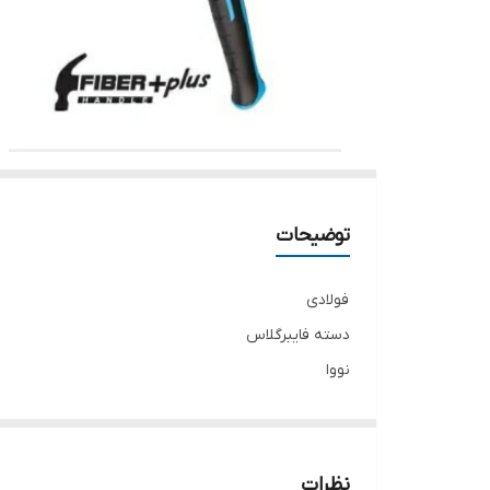
توضیحات
فولادی
دسته فایبرگلاس
نووا
نظرات