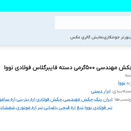
ینورتر جوشکاری
نمایش گالری عکس
 مهندسی ۵۰۰گرمی دسته فایبرگلاس فولادی نووا
No
ند:
نووا
ته‌بندی
:
ابزار دستی
چسب‌ها :
ایران پتک
،
چکش مهندسی
،
چکش فولادی
،
اره بنزینی
،
اره سامو
تبر فولادی نووا
،
تیغ اره
،
قیچی باغبانی
،
تبر
،
اره موتوری
،
شمشادز