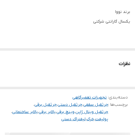
برند نووا
یکسال گارانتی شرکتی
نظرات
دسته‌بندی
:
تجهیزات تعمیرگاهی
برچسب‌ها :
جرثقیل سقفی
،
جرثقیل دستی
،
جرثقیل برقی
،
جرثقیل ویتال ژاپن
،
وینچ برقی
،
بالابر برقی
،
بالابر ساختمانی
،
پولیفت
،
خرک
،
لیفتراک دستی