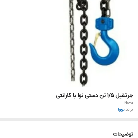
جرثقیل ۱/۵ تن دستی نوا با گارانتی
Nova
برند:
نووا
توضیحات