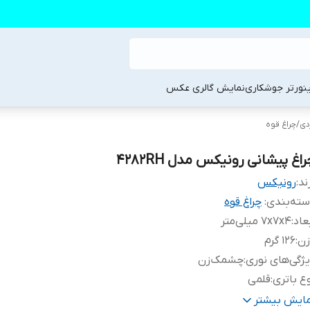
ینورتر جوشکاری
نمایش گالری عکس
دی
/
چراغ قوه
اغ پیشانی رونیکس مدل 4282RH
ند:
رونیکس
ته‌بندی
:
چراغ قوه
عاد
:
7x7x4 میلی‌متر
زن
:
126 گرم
ژگی‌های نوری
:
چشمک‌زن
ع باتری
:
قلمی
ع و ویژگی نگهدارنده و متصل‌کننده
:
بند
مایش بیشتر