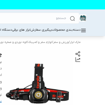
دسته‌بندی محصولات
پیگیری سفارش
ابزار های برقی
دستگاه ا
مارک ابزار
/
ورزش و سفر
/
لوازم سفر و کمپینگ
/
کوه‌ نوردی و صخره نور
چر
بر
دس
اب
و
وی
نو
نو
ن