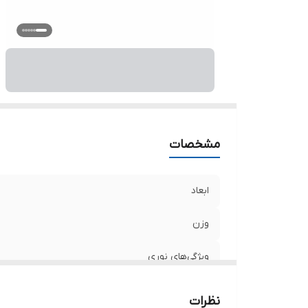
ن
قا
رن
می
ج
تع
بر
اق
مشخصات
ر
ابعاد
وزن
ویژگی‌های نوری
نوع باتری
نظرات