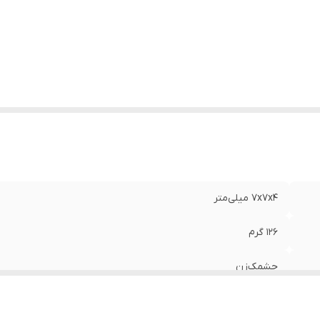
حوه حمل
:
پوشیدنی
بلیت‌های مقاومتی
:
مقاوم در برابر آب
گ نور
:
مهتابی
زان روشنایی
:
160 لومن
نس
:
فلز
داد لامپ
:
1 عدد
د
:
150 متر
لام همراه
:
جلد کاور
نگ
:
مشکی
7x7x4 میلی‌متر
126 گرم
چشمک‌زن
قلمی