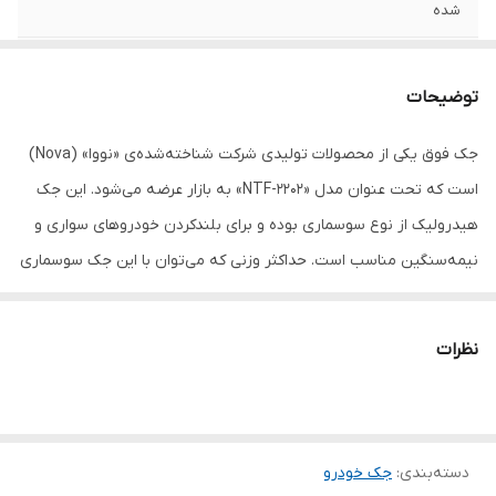
شده
حداکثر ظرفیت
2
توضیحات
وزن
1 کیلوگرم
جک فوق یکی از محصولات تولیدی شرکت شناخته‌شده‌ی «نووا» (Nova)
است که تحت عنوان مدل «NTF-2202» به بازار عرضه می‌شود. این جک
هیدرولیک از نوع سوسماری بوده و برای بلندکردن خودروهای سواری و
نیمه‌سنگین مناسب است. حداکثر وزنی که می‌توان با این جک سوسماری
بلند کرد، 2 تن است. این محصول ایمنی بسیار زیادی دارد و در صورت
تکان‌خوردن خودرو، احتمال خالی‌کردن زیر ماشین بسیار کم است. این
نظرات
ویژگی در کنار استفاده‌ی سریع و راحت، این نوع جک را به محصولی
محبوب و کاربردی نزد تعمیرکاران خودرو تبدیل کرده است. این جک
سوسماری در حالت جمع‌شده، ارتفاعی برابر 14 سانتی‌متر دارد و حداکثر
دسته‌بندی
:
جک خودرو
ارتفاع آن به 34 سانتی‌متر می‌رسد. این جک با کمک اهرم جداشونده‌ای که