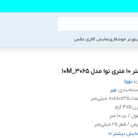
ینورتر جوشکاری
نمایش گالری عکس
متری نوا مدل 3065_10M
ند:
نووا
ته‌بندی
:
متر
عاد
:
80x80x35 میلی‌متر
زن
:
475 گرم
ل / برد
:
10 متر
ض / قطر
:
25 میلی‌متر
ژگی‌های متر و تراز
:
بند , درجه‌بندی سانتی‌متر , قفل , نوار فلزی , یک رو
مایش بیشتر