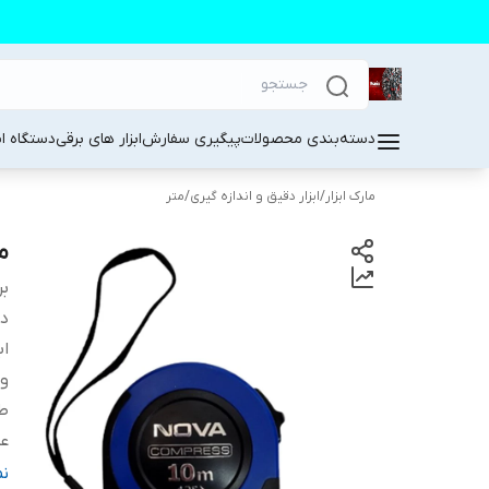
دسته‌بندی محصولات
پیگیری سفارش
ابزار های برقی
دستگاه ا
مارک ابزار
/
ابزار دقیق و اندازه گیری
/
متر
متر 10 
بر
دس
اب
و
طو
عر
وی
ن