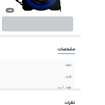
ر
مشخصات
ابعاد
وزن
طول / برد
عرض / قطر
نظرات