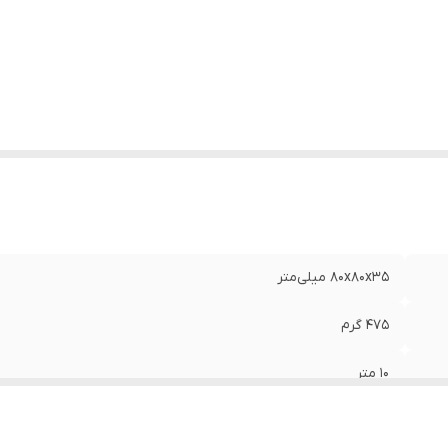
نگ
:
آبی
80x80x35 میلی‌متر
475 گرم
10 متر
25 میلی‌متر