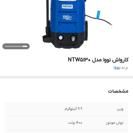
کارواش نووا مدل NTW5130
برند:
نووا
مشخصات
وزن
9.9 کیلوگرم
توان موتور
1600 وات