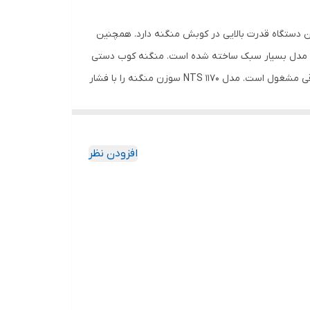
 NTS 1170است که ازجمله محصولات شرکت «نووا» (Nova) محسوب می‌شود. این دستگاه قدرت بالایی در کوبش منگنه دارد. همچنین
 این مدل بسیار سبک ساخته شده است. منگنه کوب دستی
مدل NTS 1170 را شرکت نووا به تولید کرده است. این شرکت چند سالی است که در کشورمان به تولید گونه‌های مختلف ابزار دستی و برقی مشغول است. مدل NTS 1170 سوزن منگنه را با فشار
فنر به محل موردنظر می‌کوبد. فشار این کوبش، توسط یک پیچ که روی دستگاه قرارگرفته، به‌آسانی تنظیم می‌شود. برای استفاده از این محصول 600 گرمی، باید از سوزن منگنه‌ی سایز 4 تا 14
 می‌کنند. البته برای انجام برخی کارهای فنی خانگی هم
افزودن نظر