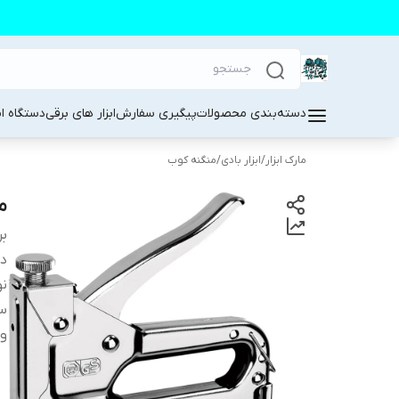
دسته‌بندی محصولات
پیگیری سفارش
ابزار های برقی
دستگاه ا
مارک ابزار
/
ابزار بادی
/
منگنه کوب
من
بر
دس
ن
سا
و