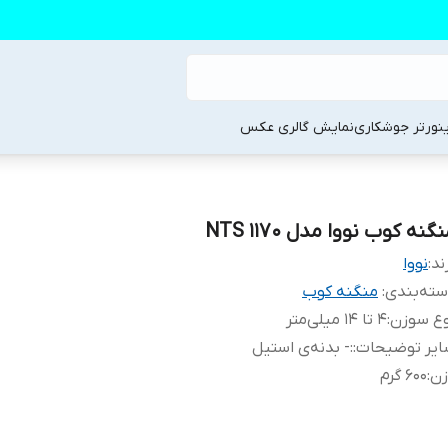
ینورتر جوشکاری
نمایش گالری عکس
گنه کوب نووا مدل NTS 1170
ند:
نووا
ته‌بندی
:
منگنه کوب
وع سوزن
:
4 تا 14 میلی‌متر
یر توضیحات:
:
- بدنه‌ی استیل
زن
:
600 گرم