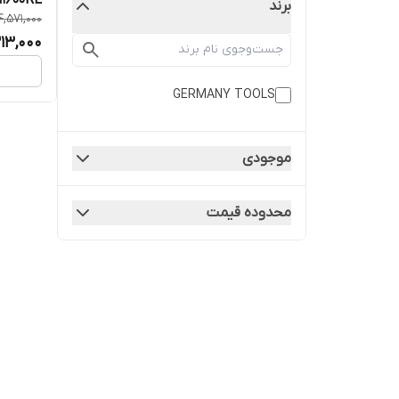
1600RE
برند
14,571,000
13,000
GERMANY TOOLS
موجودی
محدوده قیمت