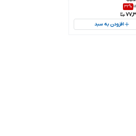
GBM
32
%
1
77,3
افزودن به سبد