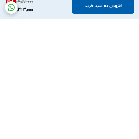
114,571,000
32
%
افزودن به سبد خرید
77,313,000
برگشت به بالا
ارسال ویژه
پشتیبانی ۷روز هفته