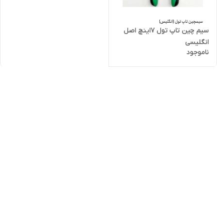
سیم چین تاپ تول ۷اینچ اصل
انگلیسی
ناموجود