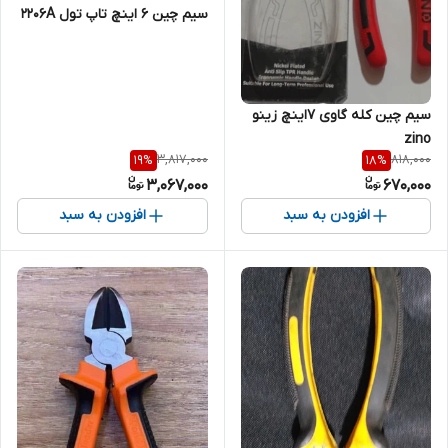
سیم چین ۶ اینچ تاپ تول ۲۲۰۶A
سیم چین کله گاوی ۷اینچ زینو
zino
3,817,000
818,000
19
%
18
%
3,067,000
670,000
افزودن به سبد
افزودن به سبد