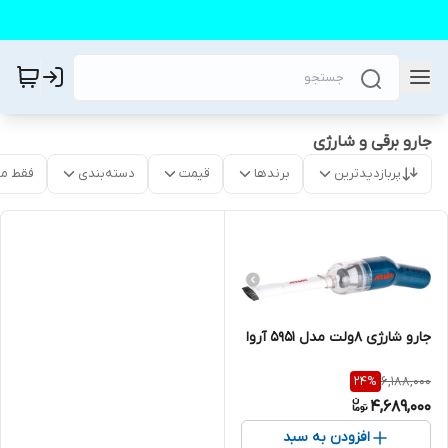
جارو برقی و شارژی
پربازدیدترین
برندها
قیمت
دسته‌بندی
فقط م
جارو شارژی ۸ولت مدل ۵۹۵۱ آروا
6,188,000
24
%
4,689,000
افزودن به سبد