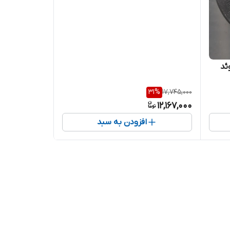
سوئد
31
%
17,745,000
12,167,000
افزودن به سبد