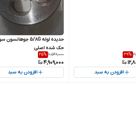
حدیده لوله ۵/۸G جوهانسون 
حک شده اصلی
25
%
6,549,000
39
%
2
4,909,000
12,
افزودن به سبد
افزودن به سبد