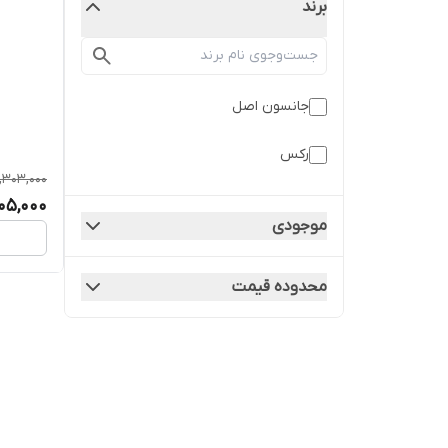
برند
جانسون اصل
رکس
1,303,000
805,000
موجودی
محدوده قیمت