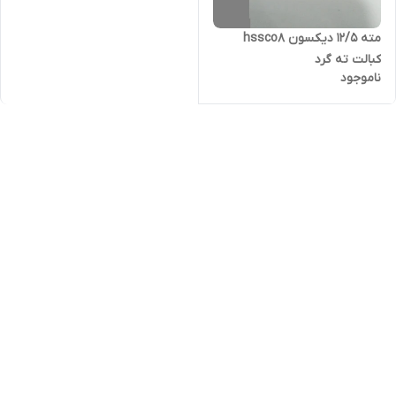
مته ۱۲/۵ دیکسون hssco8
کبالت ته گرد
ناموجود