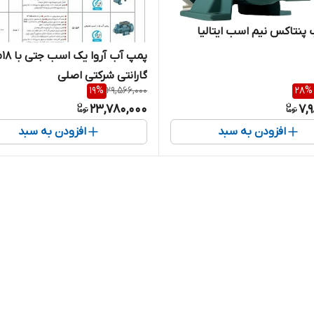
پنتاکس نیم اسب ایتالیا
پمپ آ
گارانتی شرکتی اصلی
19
%
29,566,000
28
%
23,780,000
7,
افزودن به سبد
افزودن به سبد