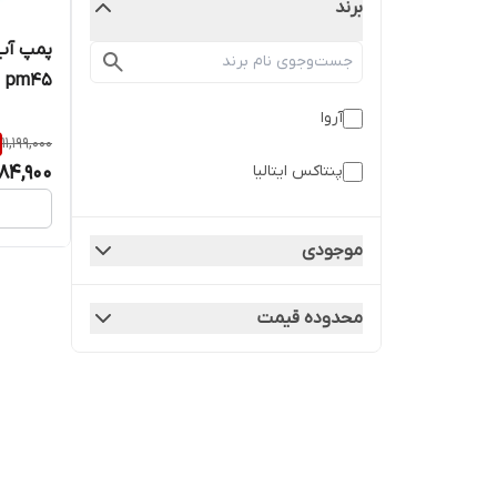
برند
پمپ آب 
pm45
آروا
11,199,000
984,900
پنتاکس ایتالیا
موجودی
محدوده قیمت