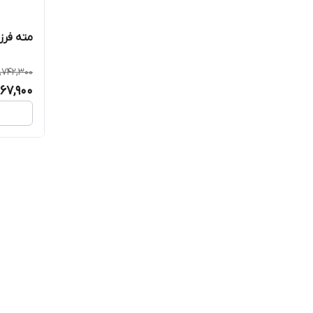
مته فرز ۴پر تمام الماس بالنورز
,742,300
967,900