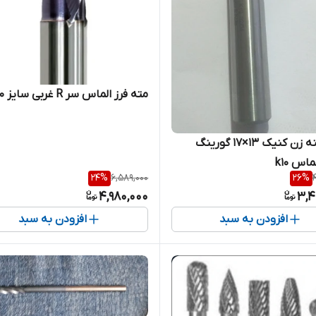
مته فرز الماس سر R غربی سایز ۱۰
فرز خرینه زن کنیک ۱۳×۱۷ گورینگ
اس k10
24
%
6,589,000
26
%
4,980,000
3,4
افزودن به سبد
افزودن به سبد