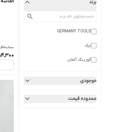
الماسه د
برند
GERMANY TOOLS
ترک
1,460,700
84,300
گورینگ آلمان
موجودی
محدوده قیمت