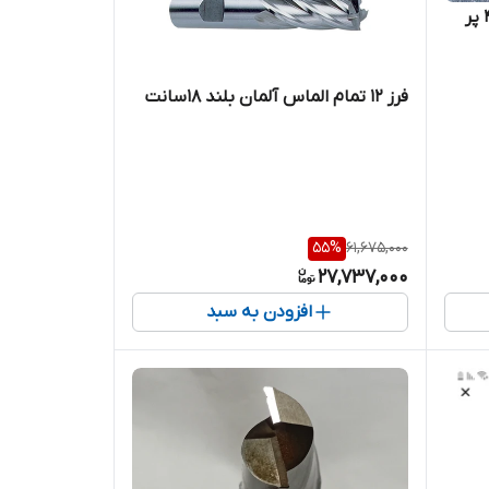
مته فرز ۴میل بلند تمام الماس ۴ پر
فرز ۱۲ تمام الماس آلمان بلند ۱۸سانت
55
%
61,675,000
27,737,000
افزودن به سبد