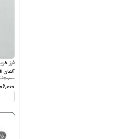
آلمان الم
4,650,000
06,000