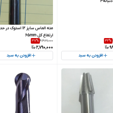
نباله۳
مته الماس سایز ۱۲ استوک در 
ارتفاع کل ۶۵mm
37
%
4,489,000
32
%
2,790,000
9
افزودن به سبد
افزودن به سبد