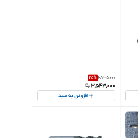
25
%
4,735,000
3,543,000
افزودن به سبد