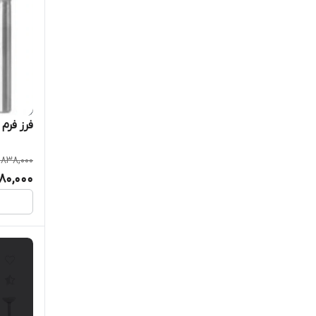
فرز فرم
,838,000
,180,000