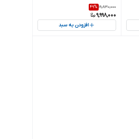
49
%
19,830,000
9,998,000
افزودن به سبد