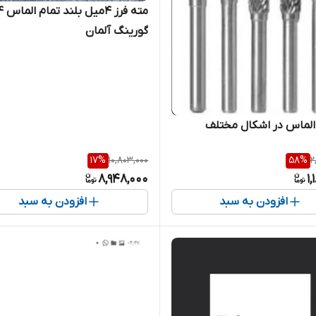
گورینگ آلمان
 الماس در اشکال مختلف
17
%
10,803,000
58
%
2
8,948,000
1
افزودن به سبد
افزودن به سبد