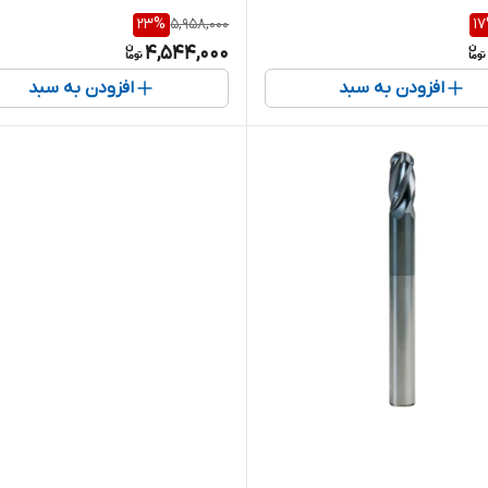
23
%
5,958,000
17
4,544,000
افزودن به سبد
افزودن به سبد