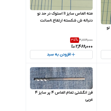
مته الماس سایز ۱۱ استوک در حد نو
دنباله ش شکسته ارتفاع ۸سانت
حد نو
35
%
3,879,000
2,489,000
افزودن به سبد
فرز انگشتی تمام الماس ۴ پر سایز ۴
غربی