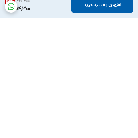
1,460,700
32
%
افزودن به سبد خرید
984,300
برگشت به بالا
ارسال ویژه
پشتیبانی ۷روز هفته