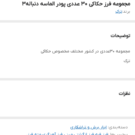
مجموعه فرز حکاکی ۳۰ عددی پودر الماسه دنباله۳
برند:
ترک
توضیحات
مجموعه ۳۰عددی در کشور مختلف مخصوص حکاکی
ترک
نظرات
دسته‌بندی
:
ابزار برش و تراشکاری
برچسب‌ها :
فرز فرم
،
فرز انگشتی
،
مینی فرز آهنگری
،
مته فرز
،