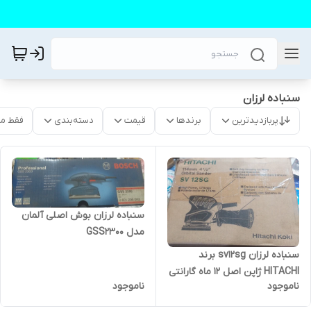
سنباده لرزان
پربازدیدترین
برندها
قیمت
دسته‌بندی
فقط م
سنباده لرزان بوش اصلی آلمان
مدل GSS2300
سنباده لرزان sv12sg برند
HITACHI ژاپن اصل ۱۲ ماه گارانتی
ناموجود
ناموجود