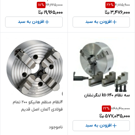
24,225,000
4,715,900
17
%
26
%
19,965,000
3,476,000
افزودن به سبد
افزودن به سبد
سه نظام k11-640 لنگرنشان
۴نظام منظم هانیکو ۲۰۰ تمام
748,410,000
22
%
فولادی آلمان اصل قدیم
577,035,000
افزودن به سبد
ناموجود