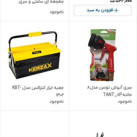
563,000
جغجغه ای ساعتی و سری
بکس رونیکس مدل RH-2717
افزودن به سبد
ناموجود
سری آبپاش توسن مدل 8
جعبه ابزار کنزاکس مدل KBT-
حالته TANT_8P
1302
ناموجود
ناموجود