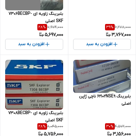
بلبرینگ زاویه ای ۷۳۰۶BECBP-
SKF اصلی
7,974,000
6,278,000
28
%
39
%
5,697,000
3,767,000
افزودن به سبد
افزودن به سبد
بلبرینگ 62102NSE9 ناچی ژاپن
اصلی
بلبرینگ زاویه ای ۷۳۰۸BECBP-
SKF اصلی
8,045,000
4,572,000
28
%
30
%
5,756,000
3,156,000