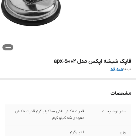
قاپک شیشه اپکس مدل apx-5002
برند:
متفرقه
مشخصات
سایر توضیحات
قدرت مکش افقی:۱۰۰ کیلو گرم قدرت مکش
عمودی:۸۵ کیلو گرم
وزن
1 کیلوگرم