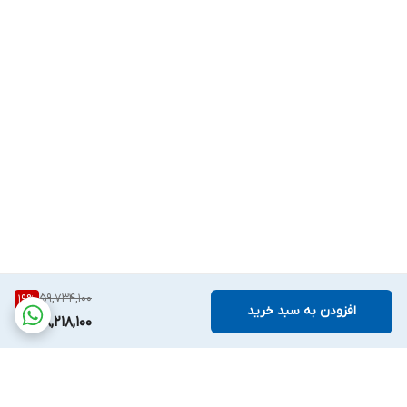
59,734,100
19
%
افزودن به سبد خرید
48,218,100