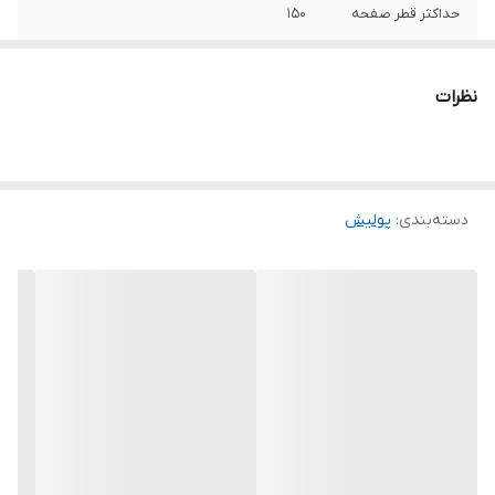
حداکثر قطر صفحه
150
سرعت حرکت آزاد
1300
نظرات
قطر صفحه
150 میلی‌متر
ویژگی‌های پولیش
پولیش پوست بره , پولیش سمباده , قابلیت
کنترل سرعت , قفل تعویض صفحه
دسته‌بندی
:
پولیش
اقلام همراه
دفترچه گارانتی نمد پولیش صفحه دسته
دوطرفه
ابعاد
45x13x14 سانتی‌متر