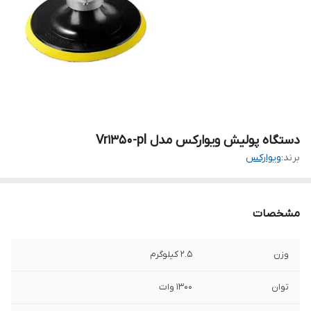
دستگاه پولیش ویوارکس مدل Vr1350-pl
برند:
ویوارکس
مشخصات
وزن
2.5 کیلوگرم
توان
1300 وات