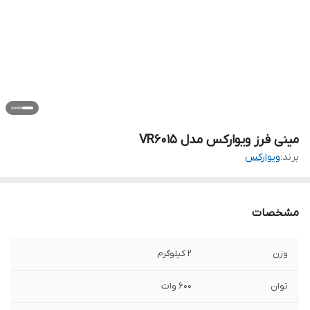
مینی فرز ویوارکس مدل VR6015
برند:
ویوارکس
مشخصات
وزن
2 کیلوگرم
توان
600 وات