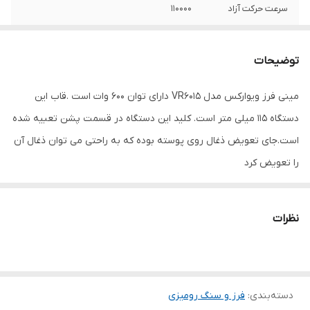
سرعت حرکت آزاد
110000
قطر صفحه
115 میلی‌متر
توضیحات
ویژگی‌های صفحه
مناسب برای آهن , مناسب برای سنگ
مینی فرز ویوارکس مدل VR6015 دارای توان 600 وات است .قاب این
ویژگی‌های فرز و
حفاظ , مناسب برای چوب , مناسب برای سنگ ,
دستگاه 115 میلی متر است. کلید این دستگاه در قسمت پشن تعبیه شده
سنگ رومیزی
مناسب برای فلز , برقی
است.جای تعویض ذغال روی پوسته بوده که به راحتی می توان ذغال آن
اقلام همراه
قاب ،محافظ ،دسته کمکی،مهره زیر و رو ،آچار
را تعویض کرد
،ذغال یدک
ابعاد
25x8x8 سانتی‌متر
نظرات
دسته‌بندی
:
فرز و سنگ رومیزی