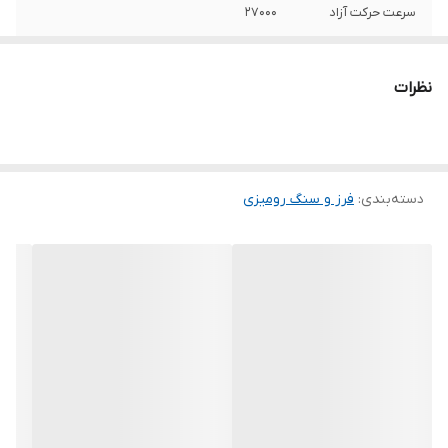
سرعت حرکت آزاد
27000
ویژگی‌های صفحه
مناسب برای آهن
نظرات
اقلام همراه
مهره کلت پیم نگه دارنده آچار
سایر توضیحات
گلو کوتاه کالای ایرانی (تنها تولید کننده ابزار
برقی در ایران) ساخت کلیه قطعات در داخل
کشور (مانند آرمیچر ، بالشتک ، گیربکس ، بدنه
دسته‌بندی
:
فرز و سنگ رومیزی
و ...) ساخته شده از بهترین و مرغوب ترین
مواد اولیه استاندارد روز دنیا در دسترس بودن
قطعات یدکی
ابعاد
33 × 8 × 8 سانتی‌متر