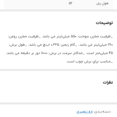
طول ریل
52
ظرفیت موتور
50 سانتی‌متر مکعب
توضیحات
قدرت موتور
3 اسب بخار
_ظرفیت مخزن سوخت: 550 میلی‌لیتر می باشد. _ظرفیت مخزن روغن:
اقلام همراه
زنجیر مخزن سوخت آچار کاور ساطور دفترچه
260 میلی‌لیتر می باشد.. _گام زنجیر: 0.325 اینچ می باشد. _طول برش:
راهنما
45 میلی‌متر است. _حداکثر سرعت در برش: 11000 دور بر دقیقه می باشد.
ابعاد
41x25x28 سانتی‌متر
_مناسب برای برش چوب است.
نظرات
دسته‌بندی
:
اره زنجیری