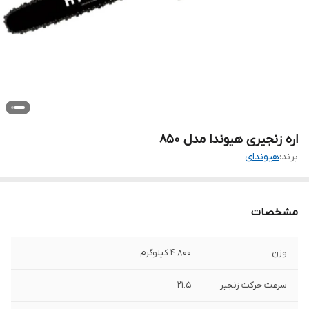
اره زنجیری هیوندا مدل 850
برند:
هیوندای
مشخصات
وزن
4.800 کیلوگرم
سرعت حرکت زنجیر
21.5