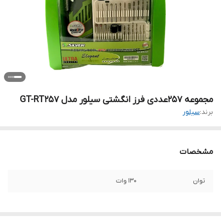
مجموعه 257عددی فرز انگشتی سیلور مدل GT-RT257
برند:
سیلور
مشخصات
توان
130 وات