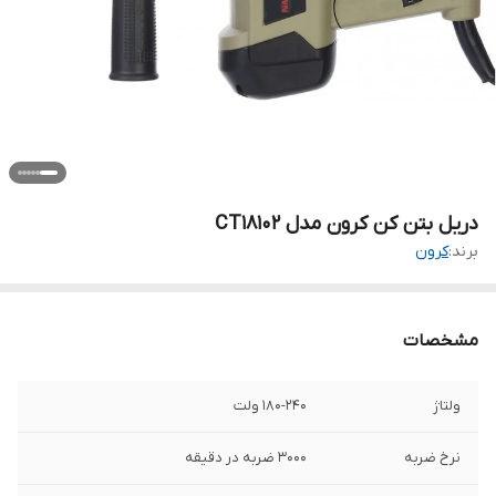
دریل بتن کن کرون مدل CT18102
برند:
کرون
مشخصات
ولتاژ
180-240 ولت
نرخ ضربه
3000 ضربه در دقیقه