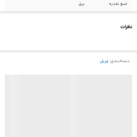
منبع تغذیه
برق
مشخصات سه نظام
SDS-Plus
نظرات
سرعت حرکت آزاد
0-800
حداکثر قطر
32
سوراخکاری در
مصالح
دسته‌بندی
:
دریل
حداکثر قطر
13
سوراخکاری در فلز
حداکثر قطر
40
سوراخکاری در چوب
توان
1500 وات
اقلام همراه کالا
خط کش , دسته , کیف , مته , آچار , دفترچه‌ی