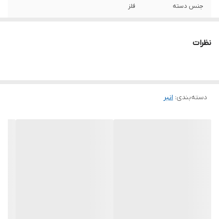
جنس دسته
فلز
حداکثر میزان باز
50
شدن
نظرات
نوع انبر
دم باریک
ویژگی‌های انبر
کاور
دسته‌بندی
:
انبر
سایر توضیحات
- دارای فک و سری صیقل کاری شده - تولید
شده به روش Drop Forged - دارای روکش نرم
رنگ
زرد