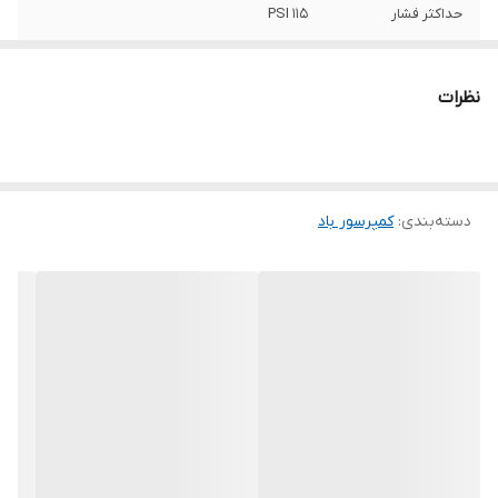
حداکثر فشار
115 PSI
دبی هوا
200 مترمکعب بر ساعت
نظرات
فناوری کمپرسور
با روغن , تک سیلندر , خنک شونده با فن
اقلام همراه
چرخ فیلتر فلزی مخزن روغن جهت راه اندازی
اولیه
دسته‌بندی
:
کمپرسور باد
ولتاژ
220 ولت