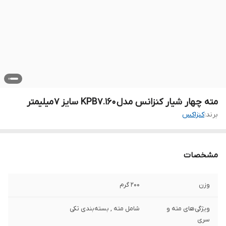
مته چهار شیار کنزانس مدل KPB7.160 سایز 7 میلیمتر
برند:
کنزاکس
مشخصات
وزن
200 گرم
ویژگی‌های مته و
شامل مته , بسته‌بندی تکی
سری