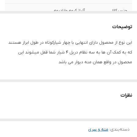
جنس کالا
آلیاژ کروم وانادیوم
شماره
7.160
توضیحات
کاربری
فلز , سنگ , سرامیک
این نوع از محصول دارای انتهایی با چهار شیارکوتاه در طول ابراز هستند
که به کمک آن ها به سه نظام دریل 4 شیار شما قفل میشوند این
وزن بسته بندی
0.05 کیلوگرم
محصول در واقع همان مته دیوار می باشد
ابعاد بسته‌بندی
18x5 سانتی‌متر
نظرات
دسته‌بندی
:
مته و سری