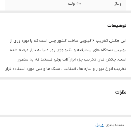
ولتاژ
220 ولت
نرخ ضربه
2900 ضربه در دقیقه
توضیحات
منبع تغذیه
برق
این چکش تخریب 6 کیلویی ساخت کشور چین است که با بهره وری از
مشخصات سه نظام
شش گوش
بهترین دستگاه های پیشرفته و تکنولوژی روز دنیا به بازار عرضه شده
سرعت حرکت آزاد
2900
است. چکش های تخریب جزء ابزارآلات برقی هستند که به منظور
تخریب انواع دیوار و سازه ها ، آسفالت ، سنگ ها و بتن مورد استفاده قرار
توان
1050 وات
می گیرند و در پروژه های صنعتی ، ساختمانی و راه سازی بسیار کاربرد
اقلام همراه کالا
دسته , کیف , آچار , قلم
دارند.
نظرات
ابعاد
40x8x20 سانتی‌متر
دسته‌بندی
:
دریل