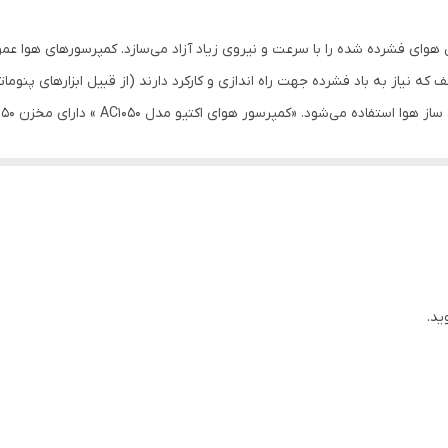
50
هوای فشرده شده را با سرعت و نیروی زیاد آزاد می‌سازد. کمپرسورهای هوا عم
115
که نیاز به باد فشرده جهت راه اندازی و کارکرد دارند (از قبیل ابزارهای پنو
200 مترمکعب بر ساعت
با روغن , تک سیلندر
 باعث خرابی یا پوسیدگی این قطعات نشود و عمر مفید دستگاه افزایش یابد. دا
ست. از بارزترین مشخصات کمپرسور اکتیو مدل AC1050 وجود پیستون با قطر بزرگ‌تر و در نتیجه کاهش مدت زم
- دفترچه راهنما - روغن مخصوص کمپرسور
هوای فشرده پر شود. مخزن این دستگاه دارای 2.5میلی‌متر ضخامت و کاملا م
220 ولت
 کلید قطع کن اتومات به طور خودکار کارکرد موتور را قطع می‌کند و نیز هنگ
طور خودکار روشن شده تا هوای فشرده‌ی داخل مخزن را پر کند. کمپرسور اکتیو مدل 
ید.
ای خروجی تعبیه شده است.