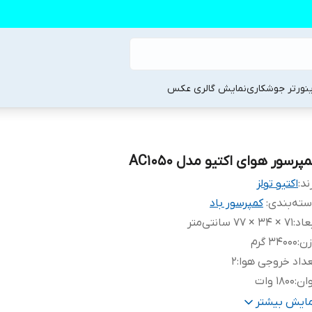
ینورتر جوشکاری
نمایش گالری عکس
پرسور هوای اکتیو مدل AC1050
ند:
اکتیو تولز
ته‌بندی
:
کمپرسور باد
عاد
:
71 × 34 × 77 سانتی‌متر
زن
:
34000 گرم
داد خروجی هوا
:
2
ان
:
1800 وات
جم مخزن
:
50
مایش بیشتر