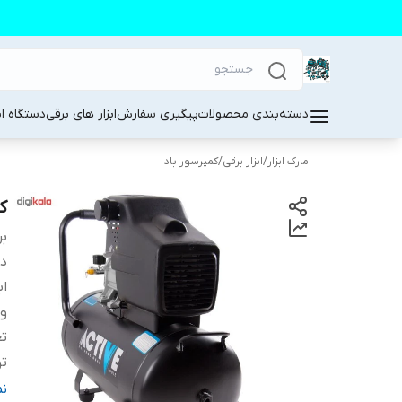
دسته‌بندی محصولات
پیگیری سفارش
ابزار های برقی
دستگاه ا
مارک ابزار
/
ابزار برقی
/
کمپرسور باد
کم
بر
دس
اب
و
تع
تو
ح
ن