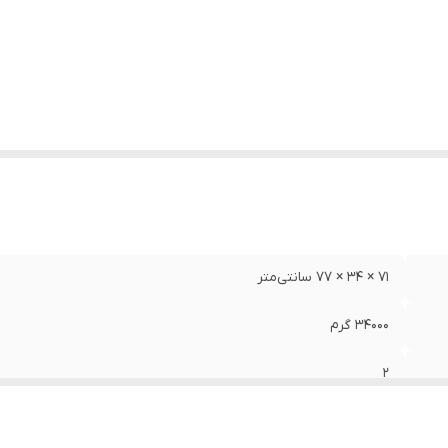
اکثر فشار
:
115
ی هوا
:
200 مترمکعب بر ساعت
اوری کمپرسور
:
با روغن , تک سیلندر
لام همراه
:
- دفترچه راهنما - روغن مخصوص کمپرسور
تاژ
:
220 ولت
71 × 34 × 77 سانتی‌متر
34000 گرم
2
1800 وات