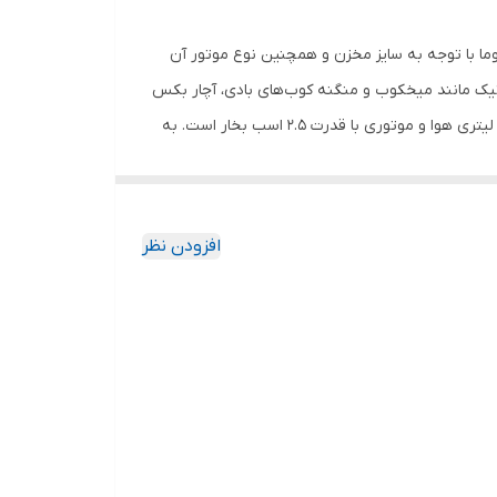
وما با توجه به سایز مخزن و همچنین نوع موتور آن
ماتیک مانند میخکوب و منگنه کوب‌های بادی، آچار بکس
بادی، پیستوله‌ی هوا و غیره) از کمپرسور یا همان فشرده ساز هوا استفاده می‌شود. «کمپرسور هوای اکتیو مدل AC1050 » دارای مخزن 50 لیتری هوا و موتوری با قدرت 2.5 اسب بخار است. به
دلیل وجود چرخ‌های بادوام و فلزی این دستگاه، حمل و نقل این کمپرسور به آسانی انجام‌پذیر خواهد بود. در کمپرسور هوای اکتیو مدل AC1050 از لوله هایی از جنس مس و نیز سوپاپ اطمینانی
شتن فیلتر هوای فلزی از دیگر مزیت‌های این دستگاه
ان پر شدن هوای داخل مخزن است تا در کوتاهترین زمان ممکن مخزن از
افزودن نظر
نطبق با استاندارد CE اروپا ساخته شده است. همچنین مخزن این کمپرسور دارای پیچ تخلیه رطوبت داخل مخزن
امی که فشار داخل مخزن به حداقل می‌رسد، دستگاه به
AC1050 دارای دو خروجی باد جهت استفاده همزمان نیز هست. همچنین در مسیر هر خروجی هوا، یک