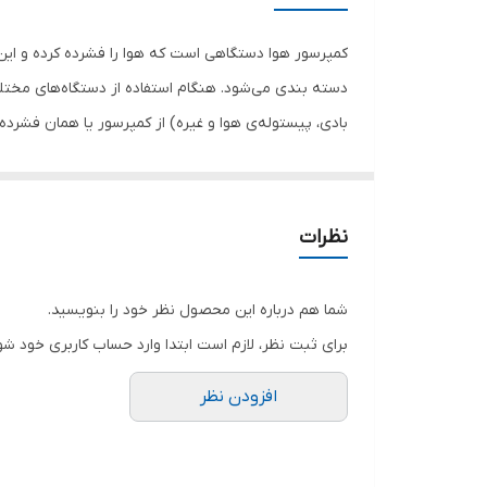
حجم مخزن
کمپرسور هوا دستگاهی است که هوا را فشرده کرده و این 
حداکثر فشار
دسته بندی می‌شود. هنگام استفاده از دستگاه‌های مختلف 
دبی هوا
فناوری کمپرسور
از جنس آلیاژ برنج استفاده شده تا رطوبت موجود در هوا
ا
اقلام همراه
نظرات
ولتاژ
نیز هست. هنگامی که فشار داخل مخزن به حداکثر می‌رسد،
شما هم درباره این محصول نظر خود را بنویسید.
برای ثبت نظر، لازم است ابتدا وارد حساب کاربری خود شو
نشانگر با کیفیت و دقیق جهت نمایش میزان و فشار هو
افزودن نظر