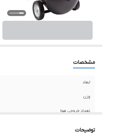
حد
دب
فن
اق
ول
مشخصات
ابعاد
وزن
تعداد خروجی هوا
توان
توضیحات