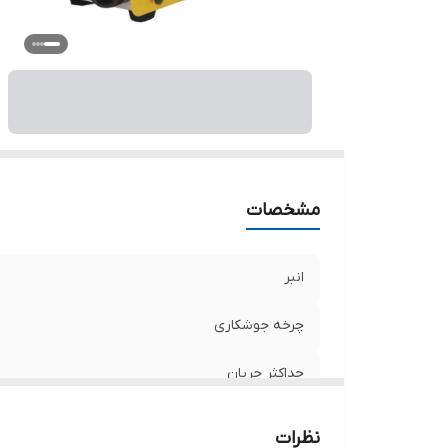
اق
اب
مشخصات
انبر
چرخه جوشکاری
حداکثر جریان
کابل
نظرات