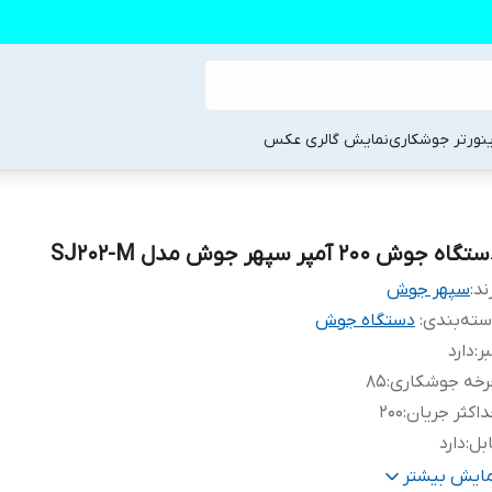
ینورتر جوشکاری
نمایش گالری عکس
گاه جوش 200 آمپر سپهر جوش مدل SJ202-M
ند:
سپهر جوش
ته‌بندی
:
دستگاه جوش
بر
:
دارد
رخه جوشکاری
:
85
اکثر جریان
:
200
بل
:
دارد
بع تغذیه
:
برق
مایش بیشتر