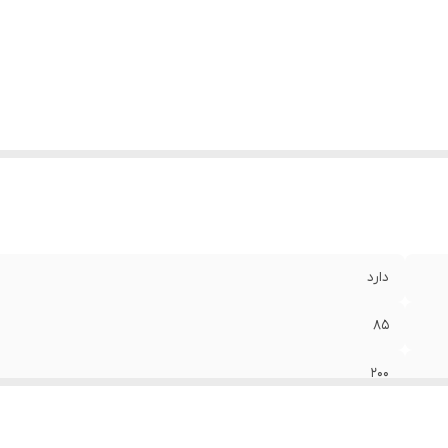
لام همراه
:
کابل انبر تسمه انبر
عاد
:
21x9x13 سانتی‌متر
دارد
85
200
دارد