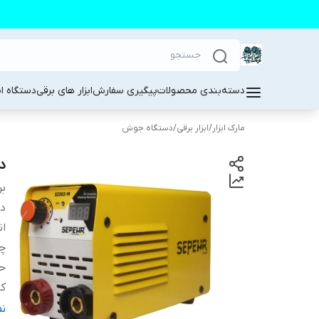
دسته‌بندی محصولات
پیگیری سفارش
ابزار های برقی
دستگاه ا
مارک ابزار
/
ابزار برقی
/
دستگاه جوش
دست
بر
دس
ان
چ
حد
کا
من
ن