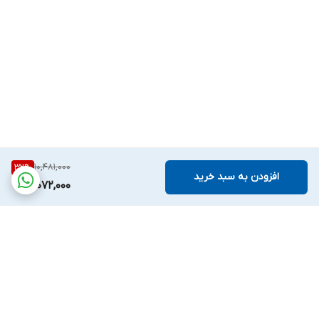
10,481,000
32
%
افزودن به سبد خرید
7,072,000